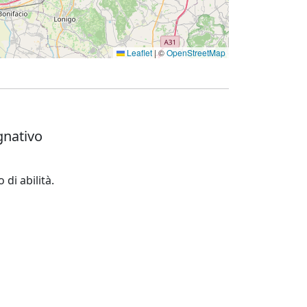
Leaflet
|
©
OpenStreetMap
gnativo
 di abilità.