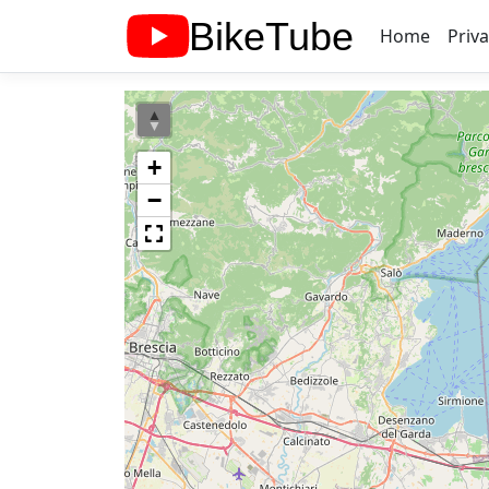
Home
Priv
+
−