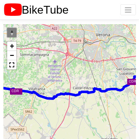
+
−
CDR
CDR