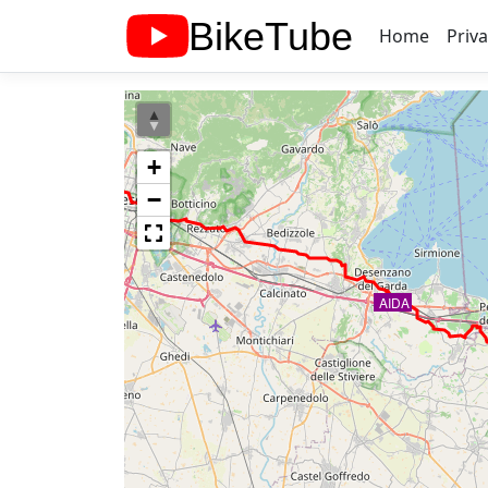
Home
Priv
+
−
AIDA