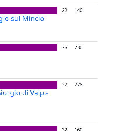
22
140
gio sul Mincio
25
730
27
778
orgio di Valp.-
32
160