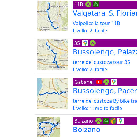
11B
Valgatara, S. Flori
Valpolicella tour 11B
Livello: 2: facile
35
Bussolengo, Pala
terre del custoza tour 35
Livello: 2: facile
Gabanel
Bussolengo, Pace
terre del custoza By bike tr
Livello: 1: molto facile
Bolzano
Bolzano