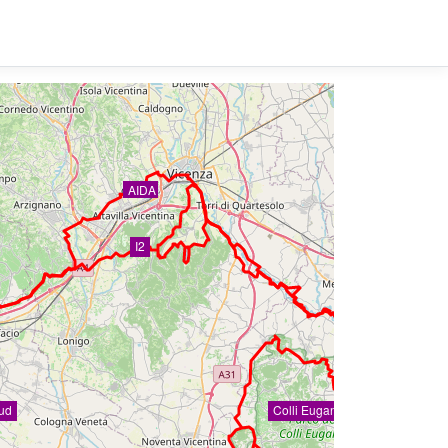
AIDA
I2
ud
Colli Euganei