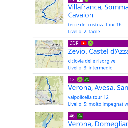
Villafranca, Somm
Cavaion
terre del custoza tour 16
Livello: 2: facile
CDR
Zevio, Castel d'Azz
ciclovia delle risorgive
Livello: 3: intermedio
12
Verona, Avesa, San
valpolicella tour 12
Livello: 5: molto impegnativ
46
Verona, Domegliara