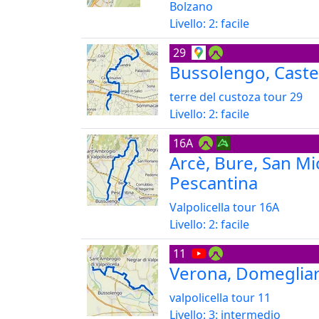
Bolzano
Livello: 2: facile
29
Bussolengo, Cast
terre del custoza tour 29
Livello: 2: facile
16A
Arcè, Bure, San Mi
Pescantina
Valpolicella tour 16A
Livello: 2: facile
11
Verona, Domeglia
valpolicella tour 11
Livello: 3: intermedio