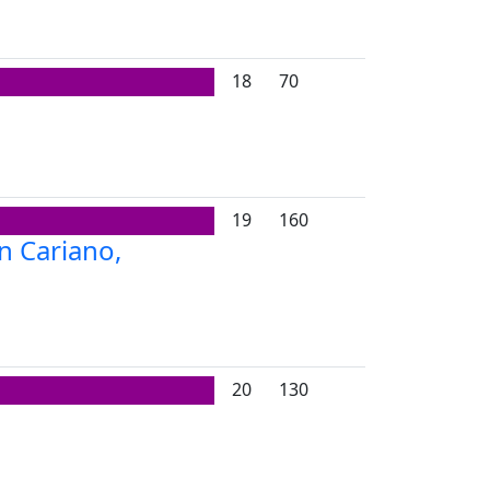
18
70
19
160
n Cariano,
20
130