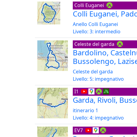
Colli Euganei
Colli Euganei, Pad
Anello Colli Euganei
Livello: 3: intermedio
Celeste del garda
Bardolino, Casteln
Bussolengo, Lazis
Celeste del garda
Livello: 5: impegnativo
I1
Garda, Rivoli, Bus
itinerario 1
Livello: 4: impegnativo
EV7