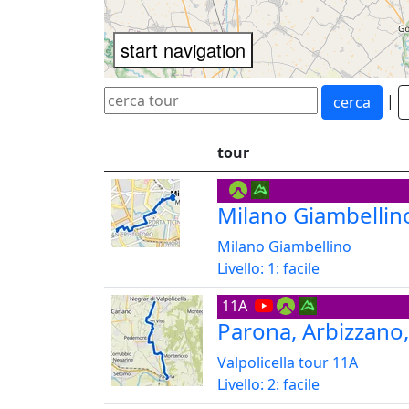
|
nome
ordinamento distanza (km)
tour
Nazionali
Regionali
distanza
Milano Giambellin
Locali
Milano Giambellino
dislivello
Livello: 1: facile
Teree del Custoza
11A
Valpolicella
difficoltà
Parona, Arbizzano, 
Facili
Valpolicella tour 11A
Livello: 2: facile