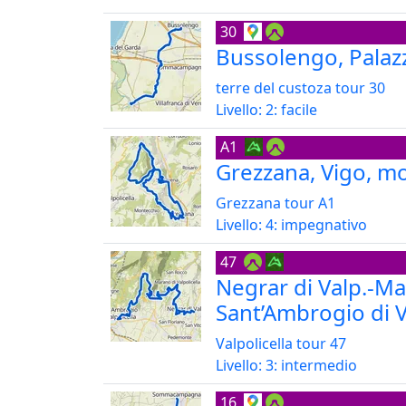
30
Bussolengo, Palazz
terre del custoza tour 30
Livello: 2: facile
A1
Grezzana, Vigo, m
Grezzana tour A1
Livello: 4: impegnativo
47
Negrar di Valp.-Ma
Sant’Ambrogio di V
Valpolicella tour 47
Livello: 3: intermedio
16