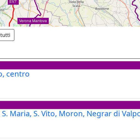
EV7
Verona Mantova
tutti
o, centro
EV8
S. Maria, S. Vito, Moron, Negrar di Valpo