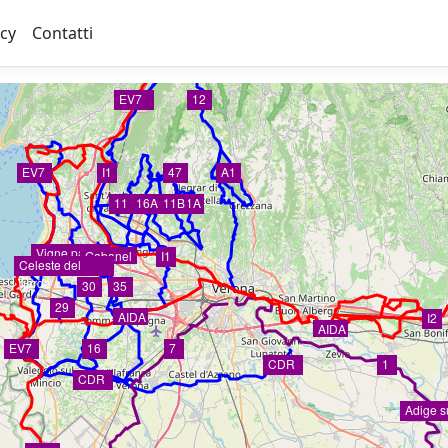
acy
Contatti
EV7
46
12
EV7
I1
47
A1
11
16A
11B
11A
Vigne parchi
Gabanel
I1
Celeste del
garda
30
35
29
AIDA
I2
AIDA
EV7
16
7
CDR
1
CDR
Adige s