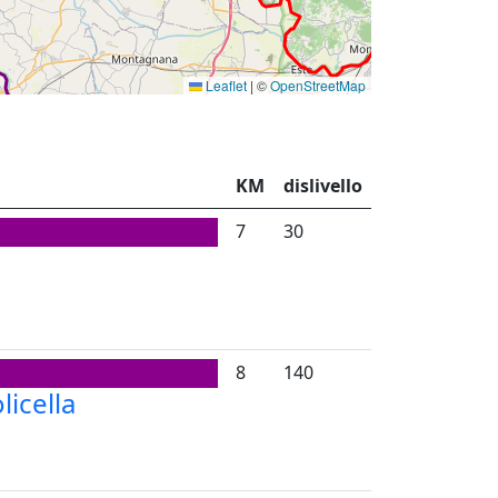
Leaflet
|
©
OpenStreetMap
KM
dislivello
7
30
8
140
licella